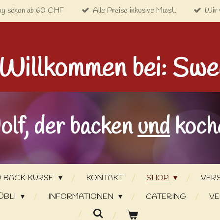
ng schon ab 60 CHF
Alle Preise inkusive Mwst.
Wir 
 Willkommen bei: Swe
olf, der backen
und
koche
 BACK KURSE
KONTAKT
SHOP
VER
ÜBLI
INFORMATIONEN
CATERING
VE