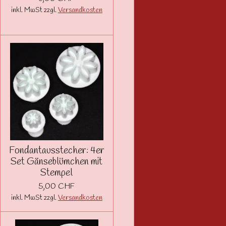
inkl. MwSt zzgl.
Versandkosten
Fondantausstecher: 4er
Set Gänseblümchen mit
Stempel
5,00 CHF
inkl. MwSt zzgl.
Versandkosten