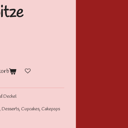
itze
korb
nd Deckel
en, Desserts, Cupcakes, Cakepops