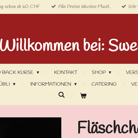
ng schon ab 60 CHF
Alle Preise inkusive Mwst.
Wir 
 Willkommen bei: Swe
 BACK KURSE
KONTAKT
SHOP
VER
ÜBLI
INFORMATIONEN
CATERING
VE
Fläschch