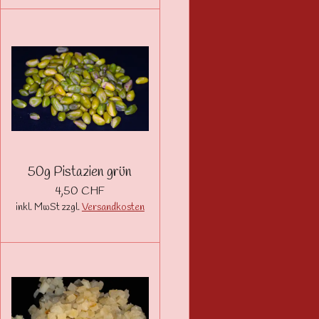
50g Pistazien grün
4,50 CHF
inkl. MwSt zzgl.
Versandkosten