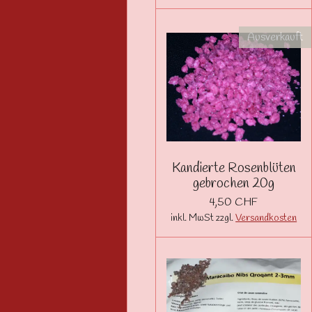
Ausverkauft
Kandierte Rosenblüten
gebrochen 20g
4,50 CHF
inkl. MwSt zzgl.
Versandkosten