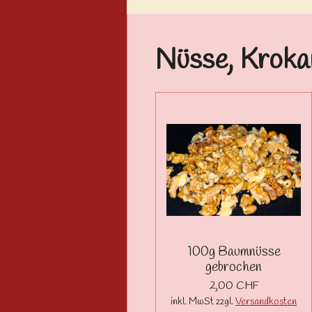
Nüsse, Krokan
100g Baumnüsse
gebrochen
2,00 CHF
inkl. MwSt zzgl.
Versandkosten