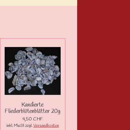
Kandierte
Fliederblütenblätter 20g
4,50 CHF
inkl. MwSt zzgl.
Versandkosten