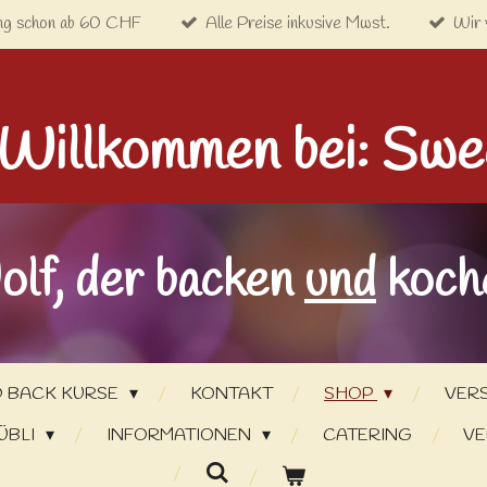
ng schon ab 60 CHF
Alle Preise inkusive Mwst.
Wir 
 Willkommen bei: Swe
olf, der backen
und
koche
 BACK KURSE
KONTAKT
SHOP
VER
ÜBLI
INFORMATIONEN
CATERING
VE