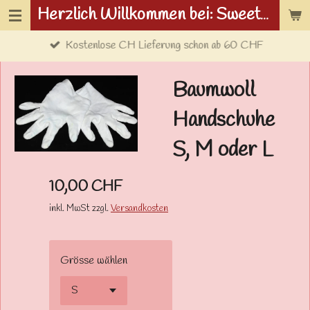
Herzlich Willkommen bei: Sweetwolf.ch
Zum
Hauptinhalt
Kostenlose CH Lieferung schon ab 60 CHF
springen
Baumwoll
Handschuhe
S, M oder L
10,00 CHF
inkl. MwSt zzgl.
Versandkosten
Grösse wählen