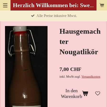
Zum
Herzlich Willkommen bei: Sweetwolf.ch
Hauptinhalt
Alle Preise inkusive Mwst.
springen
Hausgemach
ter
Nougatlikör
7,00 CHF
inkl. MwSt zzgl.
Versandkosten
In den
Warenkorb