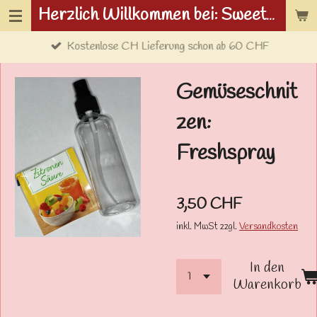
Herzlich Willkommen bei: Sweetwolf.ch
Zum
Hauptinhalt
Kostenlose CH Lieferung schon ab 60 CHF
springen
Gemüseschnit
zen:
Freshspray
3,50 CHF
inkl. MwSt zzgl.
Versandkosten
In den
Warenkorb