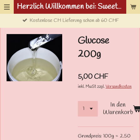
Herzlich Willkommen bei: Sweetwolf.ch
Zum
Hauptinhalt
Kostenlose CH Lieferung schon ab 60 CHF
springen
Glucose
200g
5,00 CHF
inkl. MwSt zzgl.
Versandkosten
In den
Warenkorb
Grundpreis:
100g = 2.50