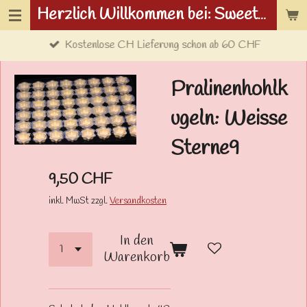
Herzlich Willkommen bei: Sweetwolf.ch
Zum
Hauptinhalt
Kostenlose CH Lieferung schon ab 60 CHF
springen
Pralinenhohlk
ugeln: Weisse
Sterne9
9,50 CHF
inkl. MwSt zzgl.
Versandkosten
In den
Warenkorb