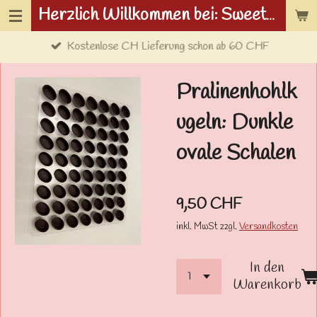
Herzlich Willkommen bei: Sweetwolf.ch
Zum
Hauptinhalt
Kostenlose CH Lieferung schon ab 60 CHF
springen
Pralinenhohlk
ugeln: Dunkle
ovale Schalen
9,50 CHF
inkl. MwSt zzgl.
Versandkosten
In den
Warenkorb