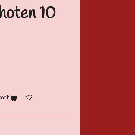
choten 10
korb