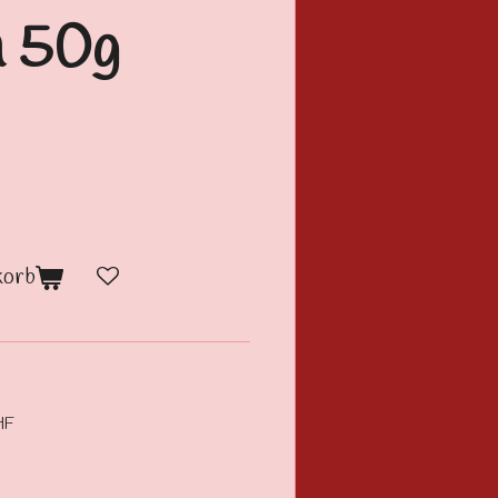
n 50g
korb
HF