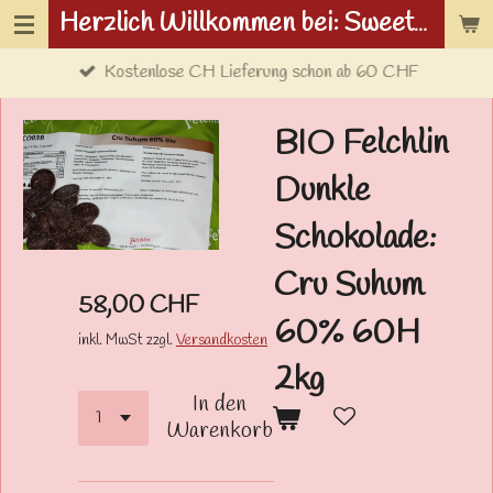
Herzlich Willkommen bei: Sweetwolf.ch
Zum
Hauptinhalt
Kostenlose CH Lieferung schon ab 60 CHF
springen
BIO Felchlin
Dunkle
Schokolade:
Cru Suhum
58,00 CHF
60% 60H
inkl. MwSt zzgl.
Versandkosten
2kg
In den
Warenkorb