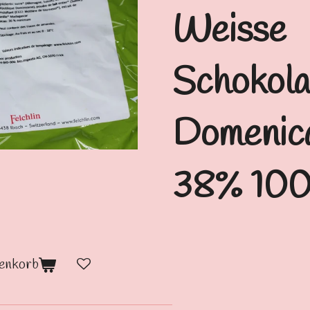
Weisse
Schokola
Domenic
38% 100
enkorb