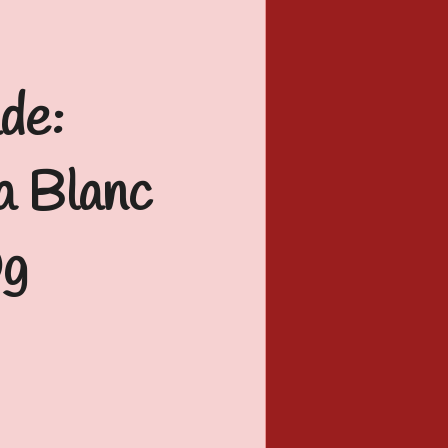
de:
a Blanc
g