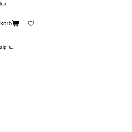
ten
nkorb
pi's....