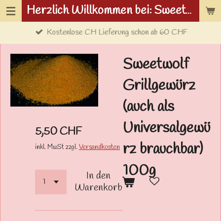
Herzlich Willkommen bei: Sweetwolf.ch
Zum
Hauptinhalt
Kostenlose CH Lieferung schon ab 60 CHF
springen
Sweetwolf
Grillgewürz
(auch als
Universalgewü
5,50 CHF
rz brauchbar)
inkl. MwSt zzgl.
Versandkosten
100g
In den
Warenkorb