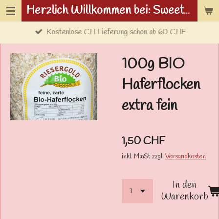
Herzlich Willkommen bei: Sweetwolf.ch
Zum
Hauptinhalt
Kostenlose CH Lieferung schon ab 60 CHF
springen
100g BIO
Haferflocken
extra fein
1,50 CHF
inkl. MwSt zzgl.
Versandkosten
In den
Warenkorb