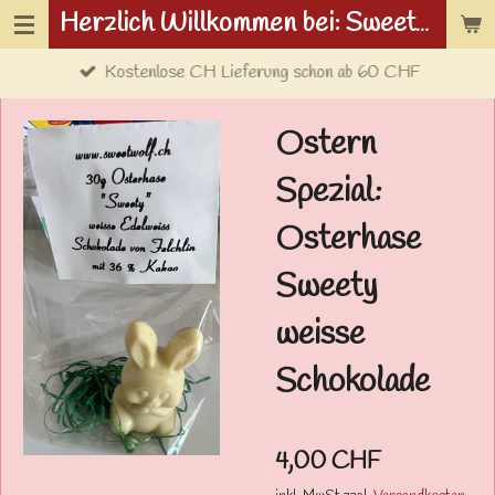
Herzlich Willkommen bei: Sweetwolf.ch
Zum
Hauptinhalt
Kostenlose CH Lieferung schon ab 60 CHF
springen
Ostern
Spezial:
Osterhase
Sweety
weisse
Schokolade
4,00 CHF